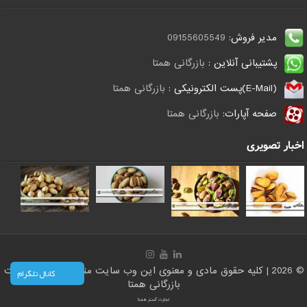
مدیر فروش:
09155605549
پشتیبانی آنلاین :
بازرگانی همتا
(E-Mail)پست الکترونیکی :
بازرگانی همتا
صفحه آپارات:
بازرگانی همتا
اخبار تصویری
© 2026 | کلیه حقوق مادی و معنوی این وب سایت متعلق است به سایت
کانال تلگرام
بازرگانی همتا
تجارت گستر همتا