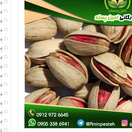
پ
پ
پ
پ
پ
پ
پ
پس
پ
پ
پ
پ
پ
پ
ز