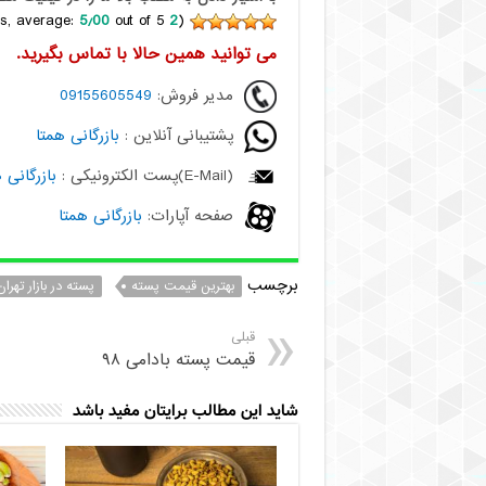
5٫00
out of 5)
votes, average:
2
(
می توانید همین حالا با تماس بگیرید.
مدیر فروش:
09155605549
پشتیبانی آنلاین :
بازرگانی همتا
(E-Mail)پست الکترونیکی :
بازرگانی 
صفحه آپارات:
بازرگانی همتا
برچسب
بهترین قیمت پسته
پسته در بازار تهران
قبلی
قیمت پسته بادامی ۹۸
شاید این مطالب برایتان مفید باشد