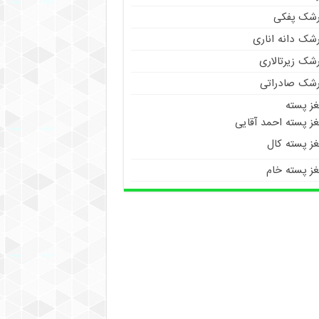
رشک پفکی
رشک دانه اناری
شک زیرتالاری
رشک صادراتی
غز پسته
ز پسته احمد آقایی
غز پسته کال
غز پسته خام