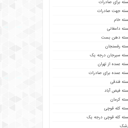
سته برای صادرات
سته جهت صادرات
سته خام
سته دامغانی
سته دهن بست
سته رفسنجان
سته سیرجان درجه یک
ته عمده از تهران
سته عمده برای صادرات
سته فندقی
سته فیض آباد
سته کرمان
سته کله قوچی
سته کله قوچی درجه یک
رشک