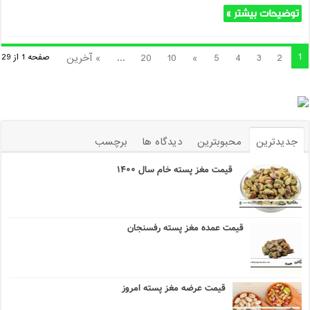
توضیحات بیشتر »
1
2
3
4
5
»
10
20
...
» آخرین
صفحه 1 از 29
جدیدترین
محبوبترین
دیدگاه ها
برچسب
قیمت مغز پسته خام سال ۱۴۰۰
قیمت عمده مغز پسته رفسنجان
قیمت عرضه مغز پسته امروز