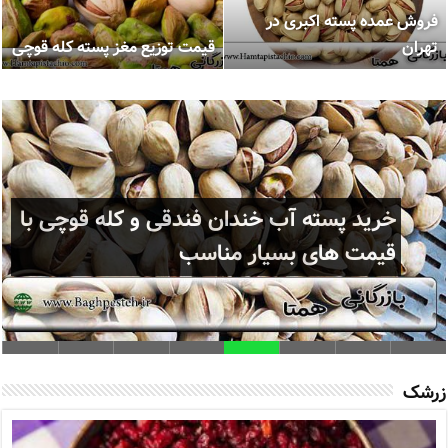
فروش عمده پسته اکبری در
تهران
قیمت توزیع مغز پسته کله قوچی
خرید زرشک تازه و خشک خراسان جنوبی
در سراسر ایران
زرشک