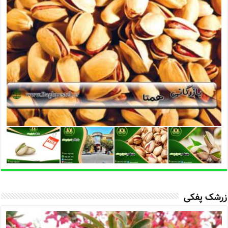
زرشک پفکی