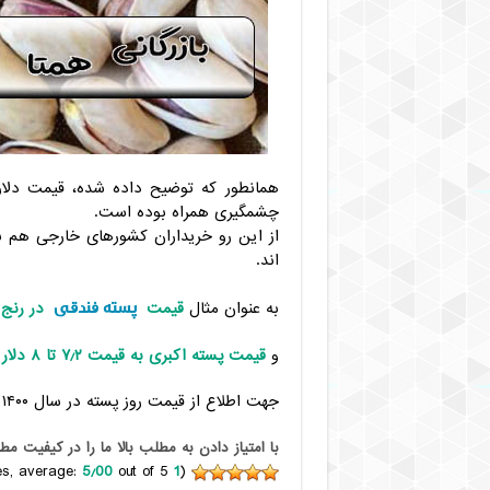
همانطور که توضیح داده شده، قیمت دلار
چشمگیری همراه بوده است.
از این رو خریداران کشورهای خارجی هم به 
اند.
پسته فندقی
به عنوان مثال
قیمت
در رنج ۵٫۵ تا ۶٫۵ دلا
و
قیمت پسته اکبری به قیمت ۷٫۲ تا ۸ دلار
ص
جهت اطلاع از قیمت روز پسته در سال ۱۴۰۰ با مشاوران این مجموعه در ارتباط باشید.
با امتياز دادن به مطلب بالا ما را در کيفيت مط
5٫00
out of 5)
votes, average:
1
(