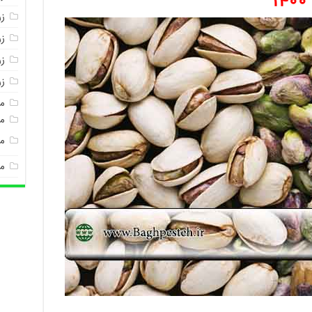
ز
ز
زر
ز
م
مغ
م
م