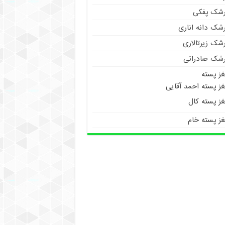
رشک پفکی
رشک دانه اناری
شک زیرتالاری
رشک صادراتی
غز پسته
ز پسته احمد آقایی
غز پسته کال
غز پسته خام