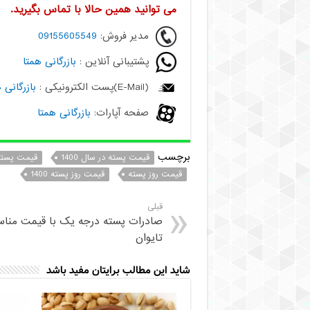
می توانید همین حالا با تماس بگیرید.
مدیر فروش:
09155605549
پشتیبانی آنلاین :
بازرگانی همتا
(E-Mail)پست الکترونیکی :
بازرگانی 
صفحه آپارات:
بازرگانی همتا
برچسب
قیمت پسته در سال 1400
قیمت پسته ر
قیمت روز پسته
قیمت روز پسته 1400
قبلی
صادرات پسته درجه یک با قیمت مناس
تایوان
شاید این مطالب برایتان مفید باشد