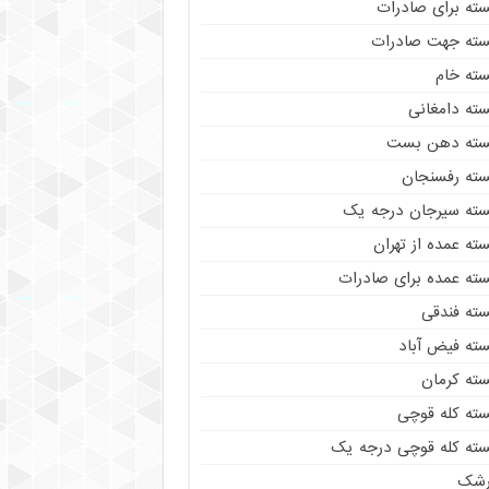
سته برای صادرات
سته جهت صادرات
سته خام
سته دامغانی
سته دهن بست
سته رفسنجان
سته سیرجان درجه یک
ته عمده از تهران
سته عمده برای صادرات
سته فندقی
سته فیض آباد
سته کرمان
سته کله قوچی
سته کله قوچی درجه یک
رشک