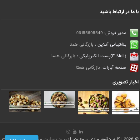
با ما در ارتباط باشید
مدیر فروش:
09155605549
پشتیبانی آنلاین :
بازرگانی همتا
(E-Mail)پست الکترونیکی :
بازرگانی همتا
صفحه آپارات:
بازرگانی همتا
اخبار تصویری
© 2026 | کلیه حقوق مادی و معنوی این وب سایت متعلق است به سایت