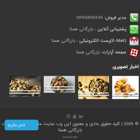
مدیر فروش:
09155605549
پشتیبانی آنلاین :
بازرگانی همتا
(E-Mail)پست الکترونیکی :
بازرگانی همتا
صفحه آپارات:
بازرگانی همتا
اخبار تصویری
© 2026 | کلیه حقوق مادی و معنوی این وب سایت متعلق است به سایت
کانال تلگرام
بازرگانی همتا
تجارت گستر همتا