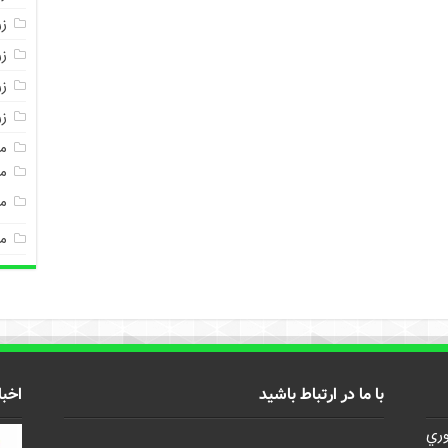
ز
ز
زر
ز
م
مغ
م
م
با ما در ارتباط باشید
اخبا
وري