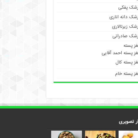
رشک پفکی
رشک دانه اناری
شک زیرتالاری
رشک صادراتی
غز پسته
ز پسته احمد آقایی
غز پسته کال
غز پسته خام
ر تصویری