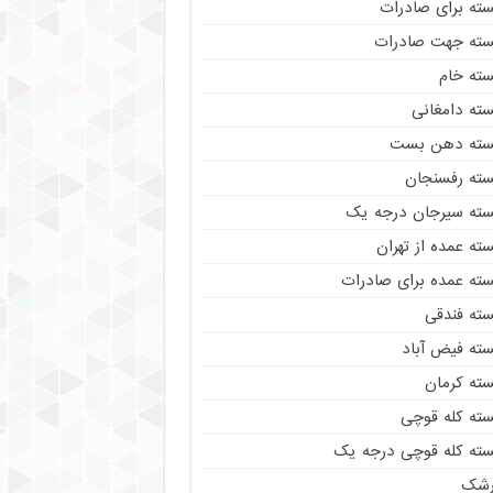
سته برای صادرات
سته جهت صادرات
سته خام
سته دامغانی
سته دهن بست
سته رفسنجان
سته سیرجان درجه یک
ته عمده از تهران
سته عمده برای صادرات
سته فندقی
سته فیض آباد
سته کرمان
سته کله قوچی
سته کله قوچی درجه یک
رشک