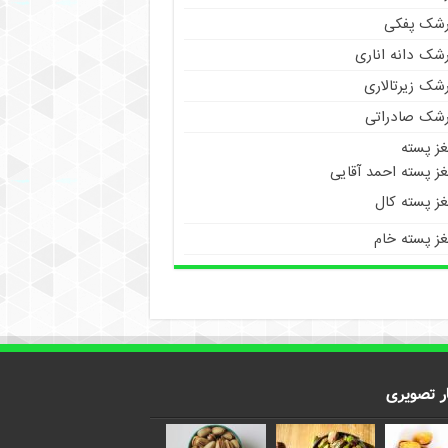
رشک پفکی
رشک دانه اناری
شک زیرتالاری
رشک صادراتی
غز پسته
ز پسته احمد آقایی
غز پسته کال
غز پسته خام
ر تصویری