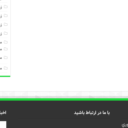
ز
ز
زر
ز
م
مغ
م
م
با ما در ارتباط باشید
اخبا
وري