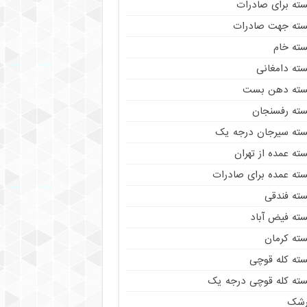
سته برای صادرات
سته جهت صادرات
سته خام
سته دامغانی
سته دهن بست
سته رفسنجان
سته سیرجان درجه یک
ته عمده از تهران
سته عمده برای صادرات
سته فندقی
سته فیض آباد
سته کرمان
سته کله قوچی
سته کله قوچی درجه یک
رشک