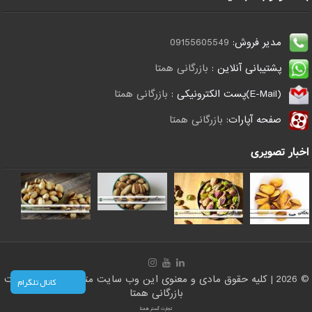
مدیر فروش:
09155605549
پشتیبانی آنلاین :
بازرگانی همتا
(E-Mail)پست الکترونیکی :
بازرگانی همتا
صفحه آپارات:
بازرگانی همتا
اخبار تصویری
© 2026 | کلیه حقوق مادی و معنوی این وب سایت متعلق است به سایت
کانال تلگرام
بازرگانی همتا
تجارت گستر همتا