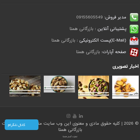
مدیر فروش:
09155605549
پشتیبانی آنلاین :
بازرگانی همتا
(E-Mail)پست الکترونیکی :
بازرگانی همتا
صفحه آپارات:
بازرگانی همتا
اخبار تصویری
© 2026 | کلیه حقوق مادی و معنوی این وب سایت متعلق است به سایت
کانال تلگرام
بازرگانی همتا
تجارت گستر همتا