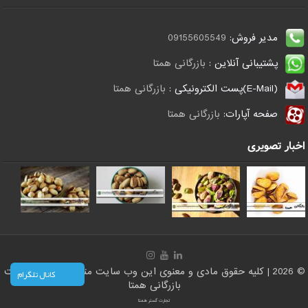
مدیر فروش:
09155605549
پشتیبانی آنلاین :
بازرگانی همتا
(E-Mail)پست الکترونیکی :
بازرگانی همتا
صفحه آپارات:
بازرگانی همتا
اخبار تصویری
© 2026 | کلیه حقوق مادی و معنوی این وب سایت متعلق است به سایت
کانال تلگرام
بازرگانی همتا
تجارت گستر همتا