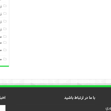
ز
ز
زر
ز
م
مغ
م
م
با ما در ارتباط باشید
اخبا
وري