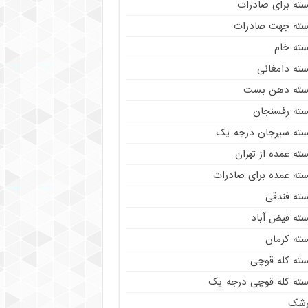
سته برای صادرات
سته جهت صادرات
سته خام
سته دامغانی
سته دهن بست
سته رفسنجان
سته سیرجان درجه یک
ته عمده از تهران
سته عمده برای صادرات
سته فندقی
سته فیض آباد
سته کرمان
سته کله قوچی
سته کله قوچی درجه یک
رشک