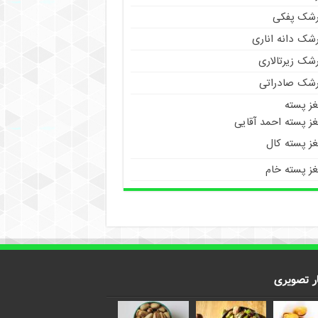
رشک پفکی
رشک دانه اناری
شک زیرتالاری
رشک صادراتی
غز پسته
ز پسته احمد آقایی
غز پسته کال
غز پسته خام
ر تصویری