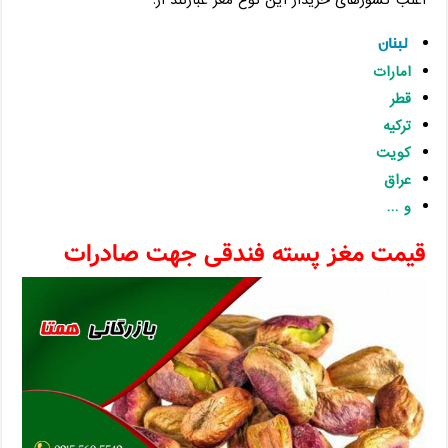
لبنان
امارات
قطر
ترکیه
کویت
عراق
و …
قیمت مغز پسته فندقی جهت صادرات