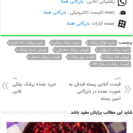
پشتیبانی آنلاین :
بازرگانی همتا
(E-Mail)پست الکترونیکی :
بازرگانی همتا
صفحه آپارات:
بازرگانی همتا
برچسب
خرید انواع زرشک
خرید زرشک پفکی
خرید زرشک دانه اناری
خرید زرشک در تهران
فروش زرشک صادراتی
فروش عمده زرشک
فروش فله زرشک
قیمت روز زرشک
قیمت زرشک امسال
قیمت زرشک در سال 98
قبلی
بعد
قیمت آنلاین پسته فندقی به
خرید عمده زرشک پفکی
صورت عمده در بازرگانی
قاین
امین پسته
شاید این مطالب برایتان مفید باشد