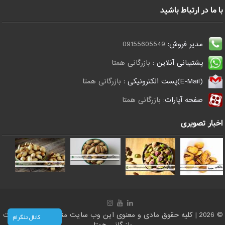
با ما در ارتباط باشید
مدیر فروش:
09155605549
پشتیبانی آنلاین :
بازرگانی همتا
(E-Mail)پست الکترونیکی :
بازرگانی همتا
صفحه آپارات:
بازرگانی همتا
اخبار تصویری
© 2026 | کلیه حقوق مادی و معنوی این وب سایت متعلق است به سایت
کانال تلگرام
بازرگانی همتا