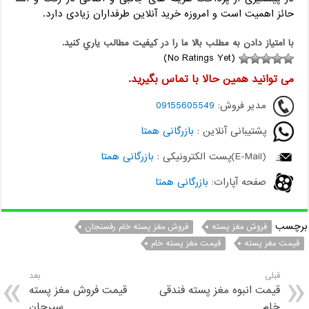
حائز اهمیت است و امروزه خرید آنلاین طرفداران زیادی دارد.
با امتياز دادن به مطلب بالا ما را در کيفيت مطالب ياري کنيد.
(No Ratings Yet)
می توانید همین حالا با تماس بگیرید.
مدیر فروش:
09155605549
پشتیبانی آنلاین :
بازرگانی همتا
(E-Mail)پست الکترونیکی :
بازرگانی همتا
صفحه آپارات:
بازرگانی همتا
برچسب
فروش مغز پسته
فروش مغز پسته خام رفسنجان
قیمت مغز پسته
قیمت مغز پسته خام
قبلی
بعد
قیمت انبوه مغز پسته فندقی
قیمت فروش مغز پسته
خام
سیرجان