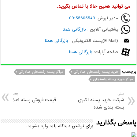
می توانید همین حالا با تماس بگیرید.
مدیر فروش:
09155605549
پشتیبانی آنلاین :
بازرگانی همتا
(E-Mail)پست الکترونیکی :
بازرگانی همتا
صفحه آپارات:
بازرگانی همتا
برچسب
خريد پسته رفسنجان صادراتی
مراکز پسته رفسنجان صادراتی
مراکز خريد پسته رفسنجان
قبلی
بعد
شرکت خرید پسته اکبری
قیمت فروش پسته اعلا
بسته بندی شده
پاسخی بگذارید
برای نوشتن دیدگاه باید
وارد بشوید
.