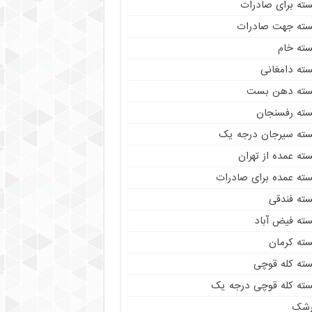
سته برای صادرات
سته جهت صادرات
سته خام
سته دامغانی
سته دهن بست
سته رفسنجان
سته سیرجان درجه یک
ته عمده از تهران
سته عمده برای صادرات
سته فندقی
سته فیض آباد
سته کرمان
سته کله قوچی
سته کله قوچی درجه یک
رشک