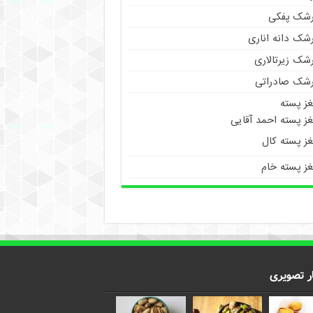
رشک پفکی
رشک دانه اناری
شک زیرتالاری
رشک صادراتی
غز پسته
ز پسته احمد آقایی
غز پسته کال
غز پسته خام
ر تصویری