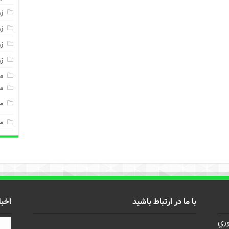
ز
ز
زر
ز
م
مغ
م
م
با ما در ارتباط باشید
اخبا
وري