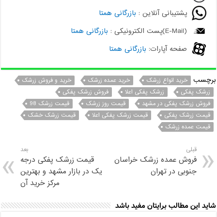
پشتیبانی آنلاین :
بازرگانی همتا
(E-Mail)پست الکترونیکی :
بازرگانی همتا
صفحه آپارات:
بازرگانی همتا
برچسب
خرید انواع زرشک
خرید عمده زرشک
خرید و فروش زرشک
زرشک پفکی
زرشک پفکی اعلا
فروش زرشک پفکی
فروش زرشک پفکی در مشهد
قیمت روز زرشک
قیمت زرشک 98
قیمت زرشک پفکی
قیمت زرشک پفکی اعلا
قیمت زرشک خشک
قیمت عمده زرشک
قبلی
بعد
فروش عمده زرشک خراسان
قیمت زرشک پفکی درجه
جنوبی در تهران
یک در بازار مشهد و بهترین
مرکز خرید آن
شاید این مطالب برایتان مفید باشد